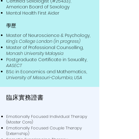
Certified Sexologist (#25433),
American Board of Sexology
Mental Health First Aider
學歷
Master of Neuroscience & Psychology,
King's College London (In progress)
Master of Professional Counselling,
Monash University Malaysia
Postgraduate Certificate in Sexuality,
AASECT
BSc in Economics and Mathematics,
University of Missouri-Columbia, USA
臨床實務證書
Emotionally Focused Individual Therapy
(Master Core)
Emotionally Focused Couple Therapy
(Externship)