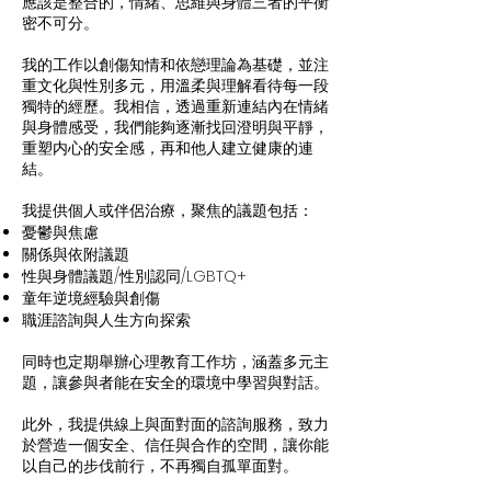
應該是整合的，情緒、思維與身體三者的平衡
密不可分。
我的工作以創傷知情和依戀理論為基礎，並注
重文化與性別多元，用溫柔與理解看待每一段
獨特的經歷。我相信，透過重新連結內在情緒
與身體感受，我們能夠逐漸找回澄明與平靜，
重塑内心的安全感，再和他人建立健康的連
結。
我提供個人或伴侶治療，聚焦的議題包括：
憂鬱與焦慮
關係與依附議題
性與身體議題/性別認同/LGBTQ+
童年逆境經驗與創傷
職涯諮詢與人生方向探索
同時也定期舉辦心理教育工作坊，涵蓋多元主
題，讓參與者能在安全的環境中學習與對話。
此外，我提供線上與面對面的諮詢服務，致力
於營造一個安全、信任與合作的空間，讓你能
以自己的步伐前行，不再獨自孤單面對。