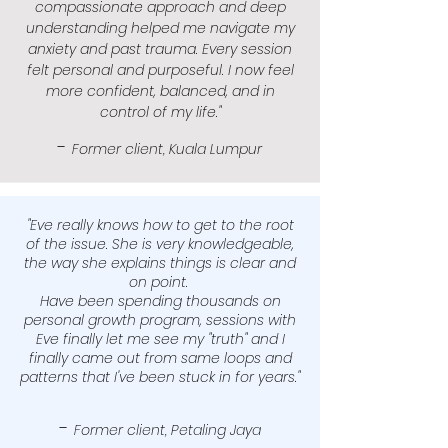
compassionate approach and deep
understanding helped me navigate my
anxiety and past trauma. Every session
felt personal and purposeful. I now feel
more confident, balanced, and in
control of my life."
-
Former client, Kuala Lumpur
"Eve really knows how to get to the root
of the issue. She is very knowledgeable,
the way she explains things is clear and
on point.
Have been spending thousands on
personal growth program, sessions with
Eve finally let me see my "truth" and I
finally came out from same loops and
patterns that I've been stuck in for years.
"
-
Former client, Petaling Jaya